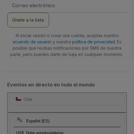
Dirección
de
correo
electrónico
Únete a la lista
Al iniciar sesión o crear una cuenta, aceptas nuestro
acuerdo de usuario
y nuestra
política de privacidad
. Es
posible que recibas notificaciones por SMS de nuestra
parte, pero puedes darte de baja en cualquier momento.
Eventos en directo en todo el mundo
Chile
Español (ES)
US$
Dolar estadounidense