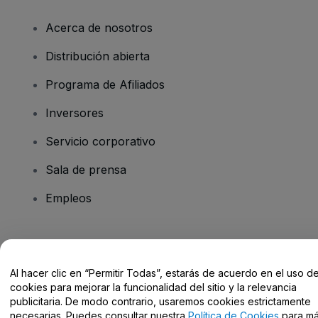
Acerca de nosotros
Distribución abierta
Programa de Afiliados
Inversores
Servicio corporativo
Sala de prensa
Empleos
¿Tienes alguna pregunta?
Al hacer clic en “Permitir Todas”, estarás de acuerdo en el uso d
Centro de Ayuda / Contacto
cookies para mejorar la funcionalidad del sitio y la relevancia
publicitaria. De modo contrario, usaremos cookies estrictamente
necesarias. Puedes consultar nuestra
Política de Cookies
para m