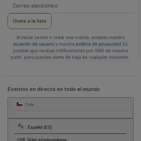
Dirección
de
correo
electrónico
Únete a la lista
Al iniciar sesión o crear una cuenta, aceptas nuestro
acuerdo de usuario
y nuestra
política de privacidad
. Es
posible que recibas notificaciones por SMS de nuestra
parte, pero puedes darte de baja en cualquier momento.
Eventos en directo en todo el mundo
Chile
Español (ES)
US$
Dolar estadounidense