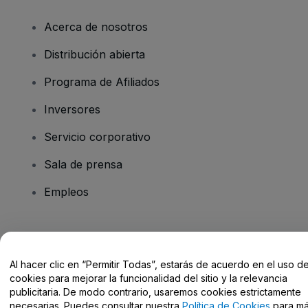
Acerca de nosotros
Distribución abierta
Programa de Afiliados
Inversores
Servicio corporativo
Sala de prensa
Empleos
¿Tienes alguna pregunta?
Al hacer clic en “Permitir Todas”, estarás de acuerdo en el uso d
Centro de Ayuda / Contacto
cookies para mejorar la funcionalidad del sitio y la relevancia
publicitaria. De modo contrario, usaremos cookies estrictamente
necesarias. Puedes consultar nuestra
Política de Cookies
para m