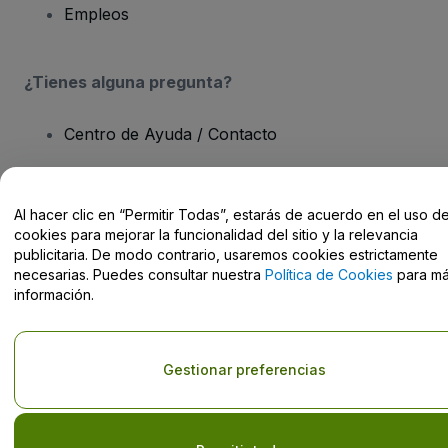
Empleos
¿Tienes alguna pregunta?
Centro de Ayuda / Contacto
Al hacer clic en “Permitir Todas”, estarás de acuerdo en el uso d
cookies para mejorar la funcionalidad del sitio y la relevancia
Derechos reservados © viagogo GmbH 2026
Datos de la Empresa
publicitaria. De modo contrario, usaremos cookies estrictamente
El uso de este sitio web constituye la aceptación de los
Términos y
necesarias. Puedes consultar nuestra
Política de Cookies
para m
Condiciones
, de la
Política de Privacidad
, de la
Política de Cookies
información.
y de la
Política de Privacidad para Móviles
No compartir mi información personal ni tus opciones de
privacidad
Gestionar preferencias