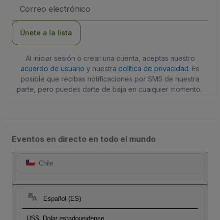
Dirección
de
correo
electrónico
Únete a la lista
Al iniciar sesión o crear una cuenta, aceptas nuestro
acuerdo de usuario
y nuestra
política de privacidad
. Es
posible que recibas notificaciones por SMS de nuestra
parte, pero puedes darte de baja en cualquier momento.
Eventos en directo en todo el mundo
Chile
Español (ES)
US$
Dolar estadounidense