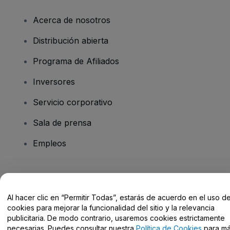
Acerca de nosotros
Distribución abierta
Programa de Afiliados
Inversores
Servicio corporativo
Sala de prensa
Empleos
¿Tienes alguna pregunta?
Al hacer clic en “Permitir Todas”, estarás de acuerdo en el uso d
Centro de Ayuda / Contacto
cookies para mejorar la funcionalidad del sitio y la relevancia
publicitaria. De modo contrario, usaremos cookies estrictamente
necesarias. Puedes consultar nuestra
Política de Cookies
para m