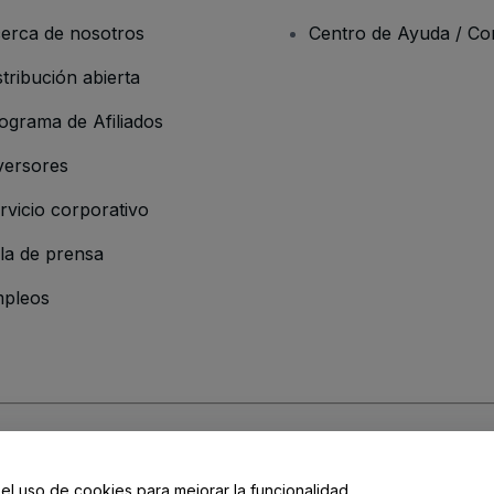
erca de nosotros
Centro de Ayuda / Co
stribución abierta
ograma de Afiliados
versores
rvicio corporativo
la de prensa
pleos
resa
os y Condiciones
, de la
Política de Privacidad
, de la
Política de Cookies
y de
 el uso de cookies para mejorar la funcionalidad