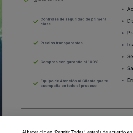
Ac
Controles de seguridad de primera
Di
clase
Pr
Precios transparentes
In
Se
Compras con garantía al 100%
Sa
Em
Equipo de Atención al Cliente que te
acompaña en todo el proceso
Derechos reservados © viagogo GmbH 2026
Datos de la Emp
El uso de este sitio web constituye la aceptación de los
Términ
Al hacer clic en “Permitir Todas”, estarás de acuerdo en