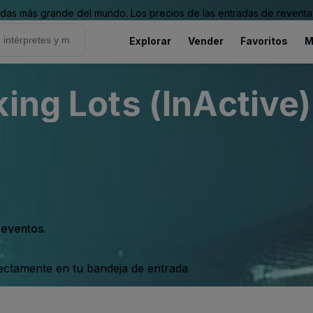
as más grande del mundo. Los precios de las entradas de reventa 
Explorar
Vender
Favoritos
M
ing Lots (InActive)
s eventos.
rectamente en tu bandeja de entrada