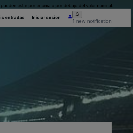
pueden estar por encima o por debajo del valor nominal.
is entradas
Iniciar sesión
1 new notification