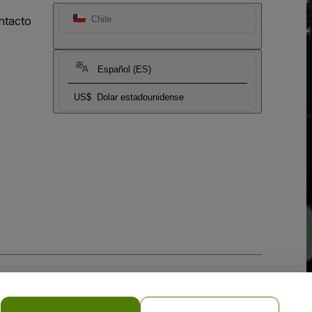
ntacto
Chile
Español (ES)
US$
Dolar estadounidense
 la
Política de Privacidad para Móviles