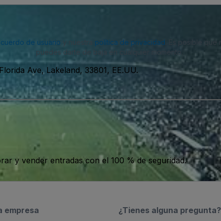
acuerdo de usuario
y nuestra
política de privacidad
. Es posible que
puedes darte de baja en cualquier momento.
Florida Ave, Lakeland, 33801, EE.UU.
ar y vender entradas con el 100 % de seguridad.
a empresa
¿Tienes alguna pregunta?