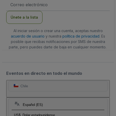
Dirección
de
correo
electrónico
Únete a la lista
Al iniciar sesión o crear una cuenta, aceptas nuestro
acuerdo de usuario
y nuestra
política de privacidad
. Es
posible que recibas notificaciones por SMS de nuestra
parte, pero puedes darte de baja en cualquier momento.
Eventos en directo en todo el mundo
Chile
Español (ES)
US$
Dolar estadounidense