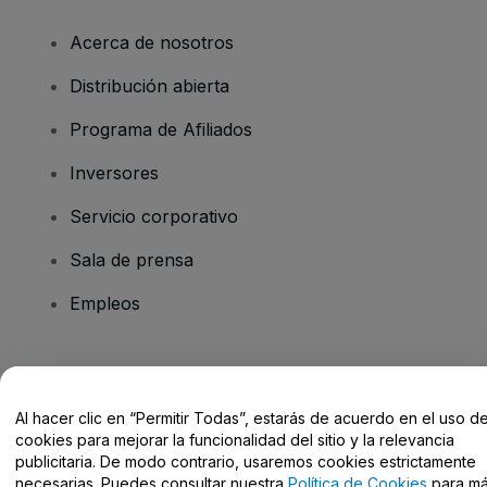
Acerca de nosotros
Distribución abierta
Programa de Afiliados
Inversores
Servicio corporativo
Sala de prensa
Empleos
¿Tienes alguna pregunta?
Al hacer clic en “Permitir Todas”, estarás de acuerdo en el uso d
Centro de Ayuda / Contacto
cookies para mejorar la funcionalidad del sitio y la relevancia
publicitaria. De modo contrario, usaremos cookies estrictamente
necesarias. Puedes consultar nuestra
Política de Cookies
para m