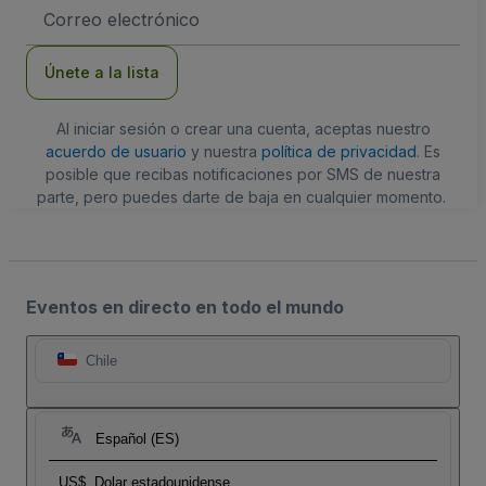
Dirección
de
correo
electrónico
Únete a la lista
Al iniciar sesión o crear una cuenta, aceptas nuestro
acuerdo de usuario
y nuestra
política de privacidad
. Es
posible que recibas notificaciones por SMS de nuestra
parte, pero puedes darte de baja en cualquier momento.
Eventos en directo en todo el mundo
Chile
Español (ES)
US$
Dolar estadounidense