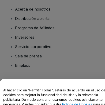
Acerca de nosotros
Distribución abierta
Programa de Afiliados
Inversores
Servicio corporativo
Sala de prensa
Empleos
¿Tienes alguna pregunta?
Al hacer clic en “Permitir Todas”, estarás de acuerdo en el uso d
Centro de Ayuda / Contacto
cookies para mejorar la funcionalidad del sitio y la relevancia
publicitaria. De modo contrario, usaremos cookies estrictamente
necesarias. Puedes consultar nuestra
Política de Cookies
para m