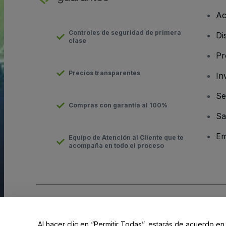
Ac
Controles de seguridad de primera
Di
clase
Pr
Precios transparentes
In
Se
Compras con garantía al 100%
Sa
Em
Equipo de Atención al Cliente que te
acompaña en todo el proceso
Derechos reservados © viagogo GmbH 2026
Datos de la Emp
El uso de este sitio web constituye la aceptación de los
Términ
Al hacer clic en “Permitir Todas”, estarás de acuerdo en