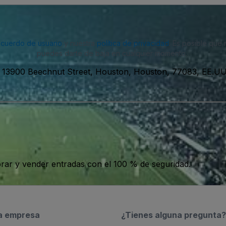
acuerdo de usuario
y nuestra
política de privacidad
. Es posible que
puedes darte de baja en cualquier momento.
-
13900 Beechnut Street, Houston, Houston, 77083, EE.UU
ar y vender entradas con el 100 % de seguridad.
a empresa
¿Tienes alguna pregunta?