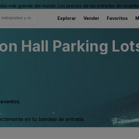
as más grande del mundo. Los precios de las entradas de reventa 
Explorar
Vender
Favoritos
M
n Hall Parking Lots
s eventos.
rectamente en tu bandeja de entrada