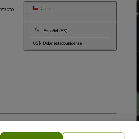
ntacto
Chile
Español (ES)
US$
Dolar estadounidense
 la
Política de Privacidad para Móviles