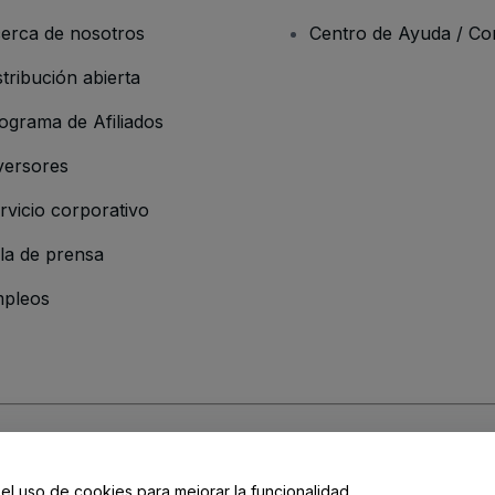
erca de nosotros
Centro de Ayuda / Co
stribución abierta
ograma de Afiliados
versores
rvicio corporativo
la de prensa
pleos
resa
os y Condiciones
, de la
Política de Privacidad
, de la
Política de Cookies
y de
 el uso de cookies para mejorar la funcionalidad