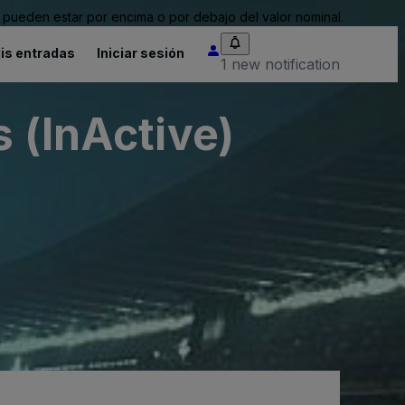
pueden estar por encima o por debajo del valor nominal.
is entradas
Iniciar sesión
1 new notification
 (InActive)