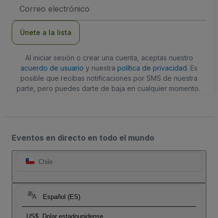
Dirección
de
correo
electrónico
Únete a la lista
Al iniciar sesión o crear una cuenta, aceptas nuestro
acuerdo de usuario
y nuestra
política de privacidad
. Es
posible que recibas notificaciones por SMS de nuestra
parte, pero puedes darte de baja en cualquier momento.
Eventos en directo en todo el mundo
Chile
Español (ES)
US$
Dolar estadounidense