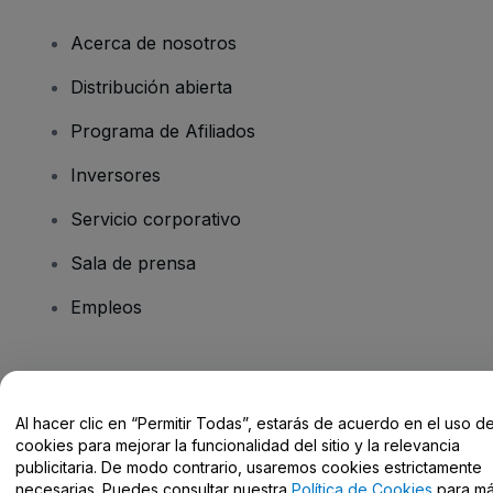
Acerca de nosotros
Distribución abierta
Programa de Afiliados
Inversores
Servicio corporativo
Sala de prensa
Empleos
¿Tienes alguna pregunta?
Al hacer clic en “Permitir Todas”, estarás de acuerdo en el uso d
Centro de Ayuda / Contacto
cookies para mejorar la funcionalidad del sitio y la relevancia
publicitaria. De modo contrario, usaremos cookies estrictamente
necesarias. Puedes consultar nuestra
Política de Cookies
para m