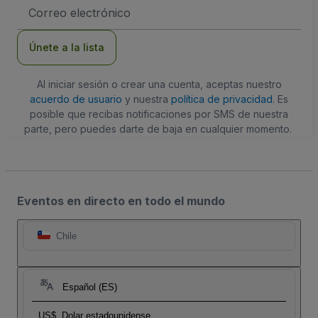
Dirección
de
correo
electrónico
Únete a la lista
Al iniciar sesión o crear una cuenta, aceptas nuestro
acuerdo de usuario
y nuestra
política de privacidad
. Es
posible que recibas notificaciones por SMS de nuestra
parte, pero puedes darte de baja en cualquier momento.
Eventos en directo en todo el mundo
Chile
Español (ES)
US$
Dolar estadounidense