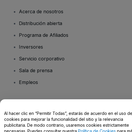
Acerca de nosotros
Distribución abierta
Programa de Afiliados
Inversores
Servicio corporativo
Sala de prensa
Empleos
¿Tienes alguna pregunta?
Al hacer clic en “Permitir Todas”, estarás de acuerdo en el uso d
Centro de Ayuda / Contacto
cookies para mejorar la funcionalidad del sitio y la relevancia
publicitaria. De modo contrario, usaremos cookies estrictamente
necesarias. Puedes consultar nuestra
Política de Cookies
para m