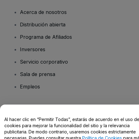
Acerca de nosotros
Distribución abierta
Programa de Afiliados
Inversores
Servicio corporativo
Sala de prensa
Empleos
¿Tienes alguna pregunta?
Al hacer clic en “Permitir Todas”, estarás de acuerdo en el uso d
Centro de Ayuda / Contacto
cookies para mejorar la funcionalidad del sitio y la relevancia
publicitaria. De modo contrario, usaremos cookies estrictamente
necesarias. Puedes consultar nuestra
Política de Cookies
para m