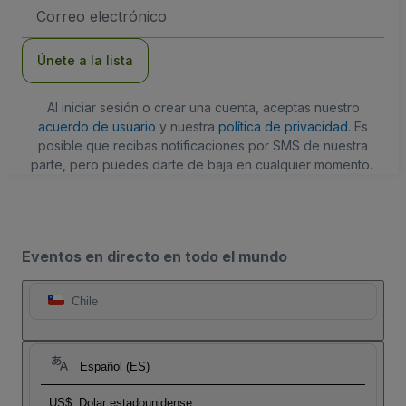
Dirección
de
correo
electrónico
Únete a la lista
Al iniciar sesión o crear una cuenta, aceptas nuestro
acuerdo de usuario
y nuestra
política de privacidad
. Es
posible que recibas notificaciones por SMS de nuestra
parte, pero puedes darte de baja en cualquier momento.
Eventos en directo en todo el mundo
Chile
Español (ES)
US$
Dolar estadounidense