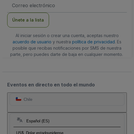
Dirección
de
correo
electrónico
Únete a la lista
Al iniciar sesión o crear una cuenta, aceptas nuestro
acuerdo de usuario
y nuestra
política de privacidad
. Es
posible que recibas notificaciones por SMS de nuestra
parte, pero puedes darte de baja en cualquier momento.
Eventos en directo en todo el mundo
Chile
Español (ES)
US$
Dolar estadounidense