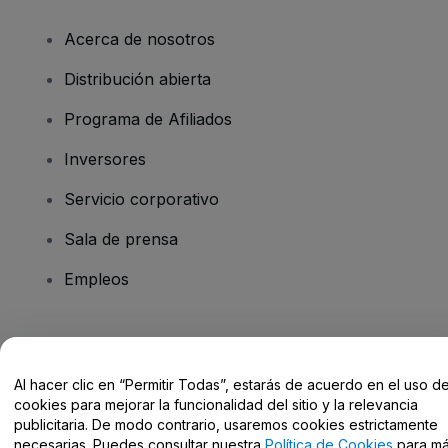
Acerca de nosotros
Distribución abierta
Programa de Afiliados
Inversores
Servicio corporativo
Sala de prensa
Empleos
¿Tienes alguna pregunta?
Al hacer clic en “Permitir Todas”, estarás de acuerdo en el uso d
Centro de Ayuda / Contacto
cookies para mejorar la funcionalidad del sitio y la relevancia
publicitaria. De modo contrario, usaremos cookies estrictamente
necesarias. Puedes consultar nuestra
Política de Cookies
para m