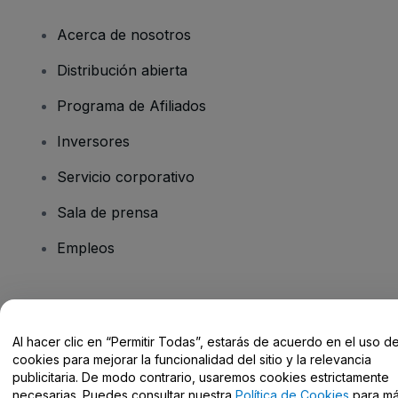
Acerca de nosotros
Distribución abierta
Programa de Afiliados
Inversores
Servicio corporativo
Sala de prensa
Empleos
¿Tienes alguna pregunta?
Al hacer clic en “Permitir Todas”, estarás de acuerdo en el uso d
Centro de Ayuda / Contacto
cookies para mejorar la funcionalidad del sitio y la relevancia
publicitaria. De modo contrario, usaremos cookies estrictamente
necesarias. Puedes consultar nuestra
Política de Cookies
para m