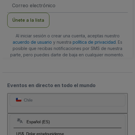
Dirección
de
correo
electrónico
Únete a la lista
Al iniciar sesión o crear una cuenta, aceptas nuestro
acuerdo de usuario
y nuestra
política de privacidad
. Es
posible que recibas notificaciones por SMS de nuestra
parte, pero puedes darte de baja en cualquier momento.
Eventos en directo en todo el mundo
Chile
Español (ES)
US$
Dolar estadounidense