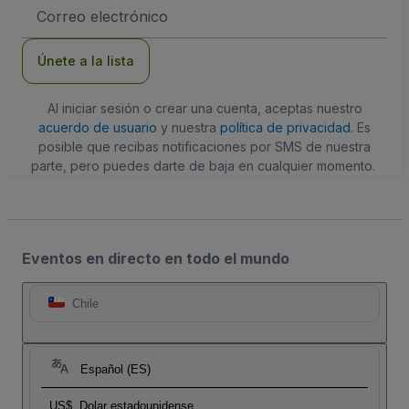
Dirección
de
correo
electrónico
Únete a la lista
Al iniciar sesión o crear una cuenta, aceptas nuestro
acuerdo de usuario
y nuestra
política de privacidad
. Es
posible que recibas notificaciones por SMS de nuestra
parte, pero puedes darte de baja en cualquier momento.
Eventos en directo en todo el mundo
Chile
Español (ES)
US$
Dolar estadounidense