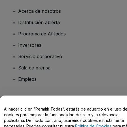
Acerca de nosotros
Distribución abierta
Programa de Afiliados
Inversores
Servicio corporativo
Sala de prensa
Empleos
¿Tienes alguna pregunta?
Al hacer clic en “Permitir Todas”, estarás de acuerdo en el uso d
Centro de Ayuda / Contacto
cookies para mejorar la funcionalidad del sitio y la relevancia
publicitaria. De modo contrario, usaremos cookies estrictamente
necesarias. Puedes consultar nuestra
Política de Cookies
para m