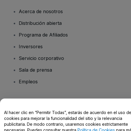
Acerca de nosotros
Distribución abierta
Programa de Afiliados
Inversores
Servicio corporativo
Sala de prensa
Empleos
¿Tienes alguna pregunta?
Al hacer clic en “Permitir Todas”, estarás de acuerdo en el uso d
Centro de Ayuda / Contacto
cookies para mejorar la funcionalidad del sitio y la relevancia
publicitaria. De modo contrario, usaremos cookies estrictamente
necesarias. Puedes consultar nuestra
Política de Cookies
para m