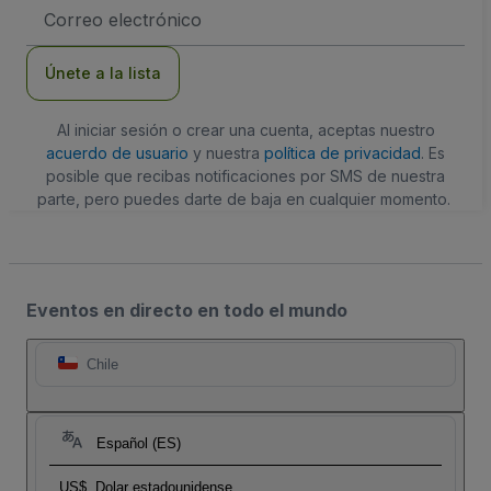
Dirección
de
correo
electrónico
Únete a la lista
Al iniciar sesión o crear una cuenta, aceptas nuestro
acuerdo de usuario
y nuestra
política de privacidad
. Es
posible que recibas notificaciones por SMS de nuestra
parte, pero puedes darte de baja en cualquier momento.
Eventos en directo en todo el mundo
Chile
Español (ES)
US$
Dolar estadounidense