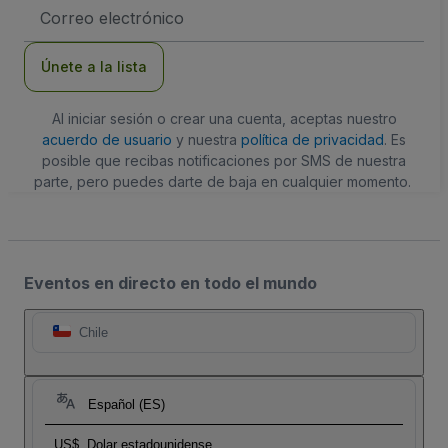
Dirección
de
correo
electrónico
Únete a la lista
Al iniciar sesión o crear una cuenta, aceptas nuestro
acuerdo de usuario
y nuestra
política de privacidad
. Es
posible que recibas notificaciones por SMS de nuestra
parte, pero puedes darte de baja en cualquier momento.
Eventos en directo en todo el mundo
Chile
Español (ES)
US$
Dolar estadounidense