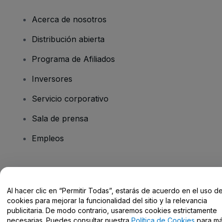
Acerca de nosotros
Distribución abierta
Programa de Afiliados
Inversores
Servicio corporativo
Sala de prensa
Empleos
¿Tienes alguna pregunta?
Al hacer clic en “Permitir Todas”, estarás de acuerdo en el uso d
Centro de Ayuda / Contacto
cookies para mejorar la funcionalidad del sitio y la relevancia
publicitaria. De modo contrario, usaremos cookies estrictamente
necesarias. Puedes consultar nuestra
Política de Cookies
para m