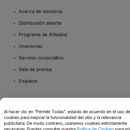
Acerca de nosotros
Distribución abierta
Programa de Afiliados
Inversores
Servicio corporativo
Sala de prensa
Empleos
¿Tienes alguna pregunta?
Al hacer clic en “Permitir Todas”, estarás de acuerdo en el uso d
Centro de Ayuda / Contacto
cookies para mejorar la funcionalidad del sitio y la relevancia
publicitaria. De modo contrario, usaremos cookies estrictamente
necesarias. Puedes consultar nuestra
Política de Cookies
para m