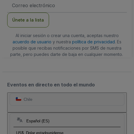
Dirección
de
correo
electrónico
Únete a la lista
Al iniciar sesión o crear una cuenta, aceptas nuestro
acuerdo de usuario
y nuestra
política de privacidad
. Es
posible que recibas notificaciones por SMS de nuestra
parte, pero puedes darte de baja en cualquier momento.
Eventos en directo en todo el mundo
Chile
Español (ES)
US$
Dolar estadounidense