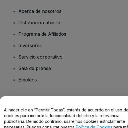
Acerca de nosotros
Distribución abierta
Programa de Afiliados
Inversores
Servicio corporativo
Sala de prensa
Empleos
¿Tienes alguna pregunta?
Al hacer clic en “Permitir Todas”, estarás de acuerdo en el uso d
Centro de Ayuda / Contacto
cookies para mejorar la funcionalidad del sitio y la relevancia
publicitaria. De modo contrario, usaremos cookies estrictamente
necesarias. Puedes consultar nuestra
Política de Cookies
para m