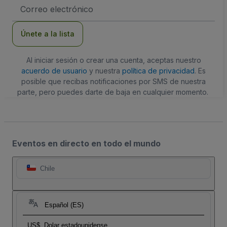
Dirección
de
correo
electrónico
Únete a la lista
Al iniciar sesión o crear una cuenta, aceptas nuestro
acuerdo de usuario
y nuestra
política de privacidad
. Es
posible que recibas notificaciones por SMS de nuestra
parte, pero puedes darte de baja en cualquier momento.
Eventos en directo en todo el mundo
Chile
Español (ES)
US$
Dolar estadounidense