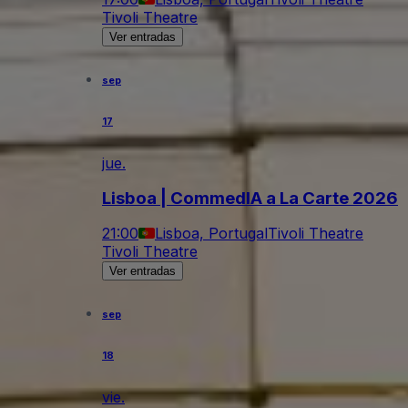
Tivoli Theatre
Ver entradas
sep
17
jue.
Lisboa | CommedIA a La Carte 2026
21:00
Lisboa, Portugal
Tivoli Theatre
Tivoli Theatre
Ver entradas
sep
18
vie.