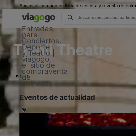
Somos el mercado en línea de compra y reventa de entrad
Entradas
para
Conciertos,
Tivoli Theatre
Deporte
y Teatro |
viagogo,
el sitio de
compraventa
Lisboa
de
entradas
Eventos de actualidad