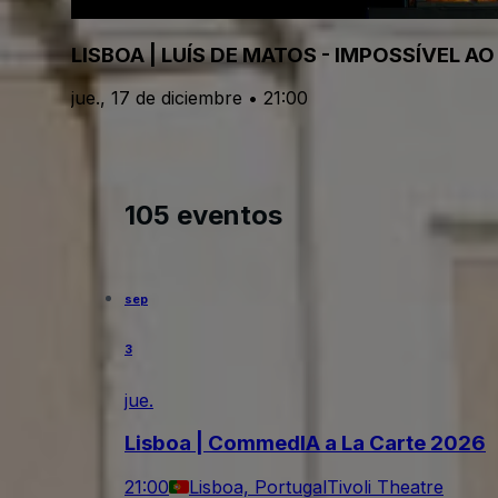
LISBOA | LUÍS DE MATOS - IMPOSSÍVEL AO
jue., 17 de diciembre • 21:00
105 eventos
sep
3
jue.
Lisboa | CommedIA a La Carte 2026
21:00
Lisboa, Portugal
Tivoli Theatre