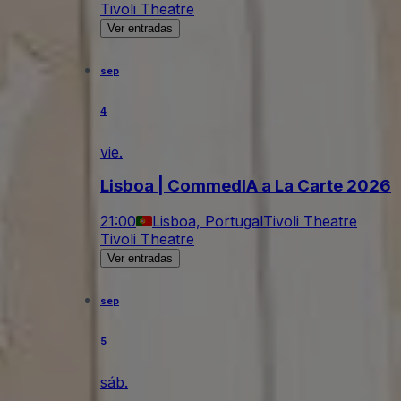
Tivoli Theatre
Ver entradas
sep
4
vie.
Lisboa | CommedIA a La Carte 2026
21:00
Lisboa, Portugal
Tivoli Theatre
Tivoli Theatre
Ver entradas
sep
5
sáb.