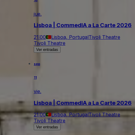
10
jue.
Lisboa | CommedIA a La Carte 2026
21:00
Lisboa, Portugal
Tivoli Theatre
Tivoli Theatre
Ver entradas
sep
11
vie.
Lisboa | CommedIA a La Carte 2026
21:00
Lisboa, Portugal
Tivoli Theatre
Tivoli Theatre
Ver entradas