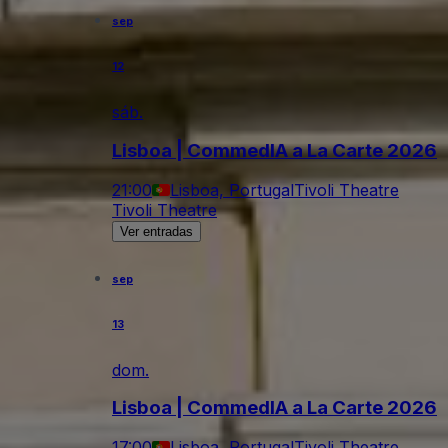
sep
12
sáb.
Lisboa | CommedIA a La Carte 2026
21:00
Lisboa, Portugal
Tivoli Theatre
Tivoli Theatre
Ver entradas
sep
13
dom.
Lisboa | CommedIA a La Carte 2026
17:00
Lisboa, Portugal
Tivoli Theatre