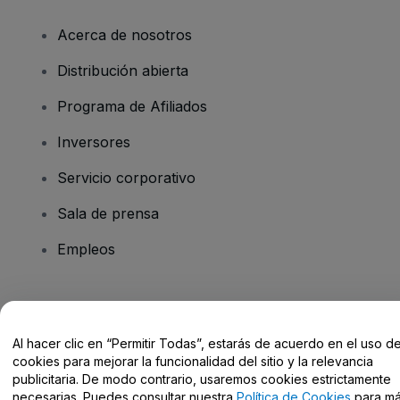
Acerca de nosotros
Distribución abierta
Programa de Afiliados
Inversores
Servicio corporativo
Sala de prensa
Empleos
¿Tienes alguna pregunta?
Al hacer clic en “Permitir Todas”, estarás de acuerdo en el uso d
Centro de Ayuda / Contacto
cookies para mejorar la funcionalidad del sitio y la relevancia
publicitaria. De modo contrario, usaremos cookies estrictamente
necesarias. Puedes consultar nuestra
Política de Cookies
para m