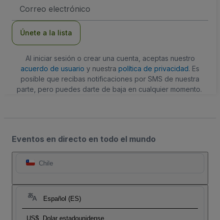
Dirección
de
correo
electrónico
Únete a la lista
Al iniciar sesión o crear una cuenta, aceptas nuestro
acuerdo de usuario
y nuestra
política de privacidad
. Es
posible que recibas notificaciones por SMS de nuestra
parte, pero puedes darte de baja en cualquier momento.
Eventos en directo en todo el mundo
Chile
Español (ES)
US$
Dolar estadounidense