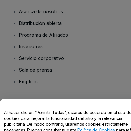
Acerca de nosotros
Distribución abierta
Programa de Afiliados
Inversores
Servicio corporativo
Sala de prensa
Empleos
¿Tienes alguna pregunta?
Al hacer clic en “Permitir Todas”, estarás de acuerdo en el uso d
Centro de Ayuda / Contacto
cookies para mejorar la funcionalidad del sitio y la relevancia
publicitaria. De modo contrario, usaremos cookies estrictamente
necesarias. Puedes consultar nuestra
Política de Cookies
para m