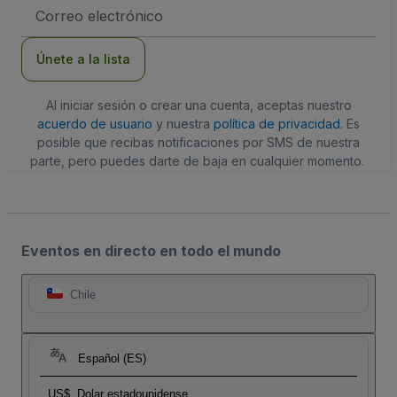
Dirección
de
correo
electrónico
Únete a la lista
Al iniciar sesión o crear una cuenta, aceptas nuestro
acuerdo de usuario
y nuestra
política de privacidad
. Es
posible que recibas notificaciones por SMS de nuestra
parte, pero puedes darte de baja en cualquier momento.
Eventos en directo en todo el mundo
Chile
Español (ES)
US$
Dolar estadounidense