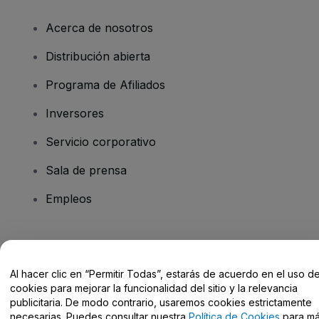
Acerca de nosotros
Distribución abierta
Programa de Afiliados
Inversores
Servicio corporativo
Sala de prensa
Empleos
¿Tienes alguna pregunta?
Al hacer clic en “Permitir Todas”, estarás de acuerdo en el uso d
Centro de Ayuda / Contacto
cookies para mejorar la funcionalidad del sitio y la relevancia
publicitaria. De modo contrario, usaremos cookies estrictamente
necesarias. Puedes consultar nuestra
Política de Cookies
para m