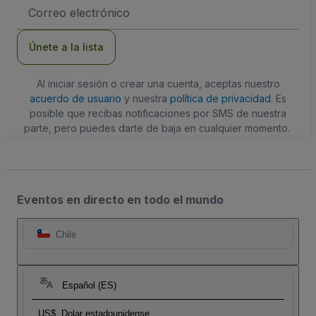
Dirección
de
correo
electrónico
Únete a la lista
Al iniciar sesión o crear una cuenta, aceptas nuestro
acuerdo de usuario
y nuestra
política de privacidad
. Es
posible que recibas notificaciones por SMS de nuestra
parte, pero puedes darte de baja en cualquier momento.
Eventos en directo en todo el mundo
Chile
Español (ES)
US$
Dolar estadounidense