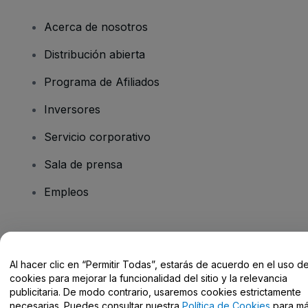
Acerca de nosotros
Distribución abierta
Programa de Afiliados
Inversores
Servicio corporativo
Sala de prensa
Empleos
¿Tienes alguna pregunta?
Al hacer clic en “Permitir Todas”, estarás de acuerdo en el uso d
Centro de Ayuda / Contacto
cookies para mejorar la funcionalidad del sitio y la relevancia
publicitaria. De modo contrario, usaremos cookies estrictamente
necesarias. Puedes consultar nuestra
Política de Cookies
para m