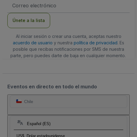
Dirección
de
correo
electrónico
Únete a la lista
Al iniciar sesión o crear una cuenta, aceptas nuestro
acuerdo de usuario
y nuestra
política de privacidad
. Es
posible que recibas notificaciones por SMS de nuestra
parte, pero puedes darte de baja en cualquier momento.
Eventos en directo en todo el mundo
Chile
Español (ES)
US$
Dolar estadounidense