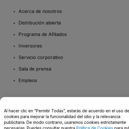
Acerca de nosotros
Distribución abierta
Programa de Afiliados
Inversores
Servicio corporativo
Sala de prensa
Empleos
¿Tienes alguna pregunta?
Al hacer clic en “Permitir Todas”, estarás de acuerdo en el uso d
Centro de Ayuda / Contacto
cookies para mejorar la funcionalidad del sitio y la relevancia
publicitaria. De modo contrario, usaremos cookies estrictamente
necesarias. Puedes consultar nuestra
Política de Cookies
para m