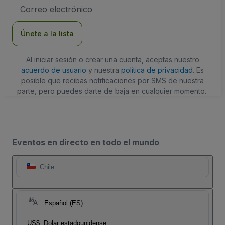
Dirección
de
correo
electrónico
Únete a la lista
Al iniciar sesión o crear una cuenta, aceptas nuestro
acuerdo de usuario
y nuestra
política de privacidad
. Es
posible que recibas notificaciones por SMS de nuestra
parte, pero puedes darte de baja en cualquier momento.
Eventos en directo en todo el mundo
Chile
Español (ES)
US$
Dolar estadounidense