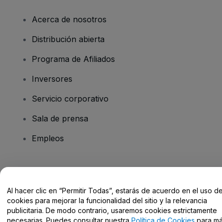
Acerca de nosotros
Distribución abierta
Programa de Afiliados
Inversores
Servicio corporativo
Sala de prensa
Empleos
¿Tienes alguna pregunta?
Al hacer clic en “Permitir Todas”, estarás de acuerdo en el uso d
Centro de Ayuda / Contacto
cookies para mejorar la funcionalidad del sitio y la relevancia
publicitaria. De modo contrario, usaremos cookies estrictamente
necesarias. Puedes consultar nuestra
Política de Cookies
para m