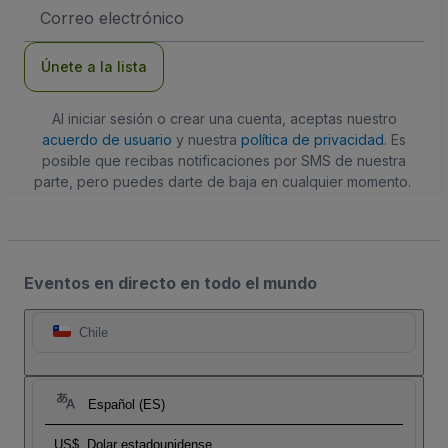
Dirección
de
correo
electrónico
Únete a la lista
Al iniciar sesión o crear una cuenta, aceptas nuestro
acuerdo de usuario
y nuestra
política de privacidad
. Es
posible que recibas notificaciones por SMS de nuestra
parte, pero puedes darte de baja en cualquier momento.
Eventos en directo en todo el mundo
Chile
Español (ES)
US$
Dolar estadounidense