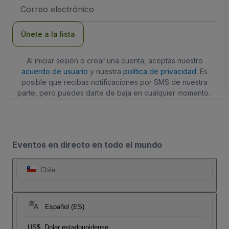
Dirección
de
correo
electrónico
Únete a la lista
Al iniciar sesión o crear una cuenta, aceptas nuestro
acuerdo de usuario
y nuestra
política de privacidad
. Es
posible que recibas notificaciones por SMS de nuestra
parte, pero puedes darte de baja en cualquier momento.
Eventos en directo en todo el mundo
Chile
Español (ES)
US$
Dolar estadounidense