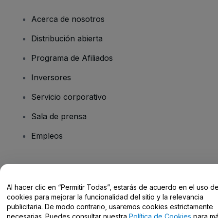
Acerca de nosotros
Distribución abierta
Programa de Afiliados
Inversores
Servicio corporativo
Sala de prensa
Empleos
¿Tienes alguna pregunta?
Al hacer clic en “Permitir Todas”, estarás de acuerdo en el uso d
Centro de Ayuda / Contacto
cookies para mejorar la funcionalidad del sitio y la relevancia
publicitaria. De modo contrario, usaremos cookies estrictamente
necesarias. Puedes consultar nuestra
Política de Cookies
para m