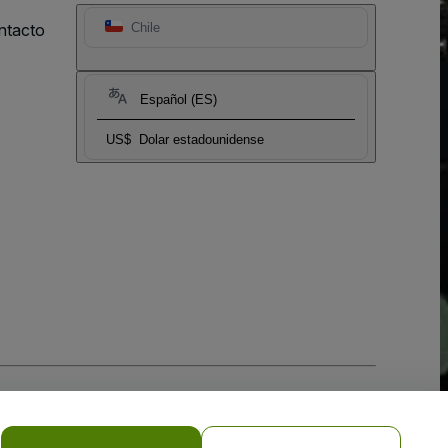
ntacto
Chile
Español (ES)
US$
Dolar estadounidense
 la
Política de Privacidad para Móviles