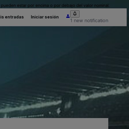
pueden estar por encima o por debajo del valor nominal.
is entradas
Iniciar sesión
1 new notification