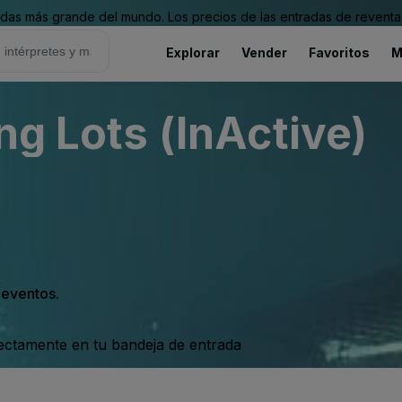
as más grande del mundo. Los precios de las entradas de reventa 
Explorar
Vender
Favoritos
M
ng Lots (InActive)
s eventos.
rectamente en tu bandeja de entrada