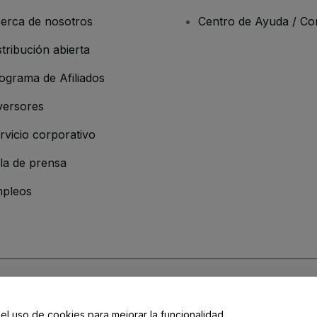
erca de nosotros
Centro de Ayuda / Co
stribución abierta
ograma de Afiliados
versores
rvicio corporativo
la de prensa
pleos
resa
os y Condiciones
, de la
Política de Privacidad
, de la
Política de Cookies
y de
 el uso de cookies para mejorar la funcionalidad