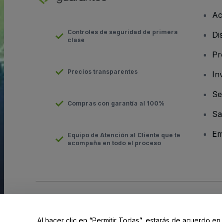
Ac
Controles de seguridad de primera
Di
clase
Pr
Precios transparentes
In
Se
Compras con garantía al 100%
Sa
Em
Equipo de Atención al Cliente que te
acompaña en todo el proceso
Derechos reservados © viagogo GmbH 2026
Datos de la Emp
El uso de este sitio web constituye la aceptación de los
Términ
Al hacer clic en “Permitir Todas”, estarás de acuerdo en