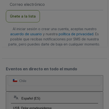
Dirección
de
correo
electrónico
Únete a la lista
Al iniciar sesión o crear una cuenta, aceptas nuestro
acuerdo de usuario
y nuestra
política de privacidad
. Es
posible que recibas notificaciones por SMS de nuestra
parte, pero puedes darte de baja en cualquier momento.
Eventos en directo en todo el mundo
Chile
Español (ES)
US$
Dolar estadounidense