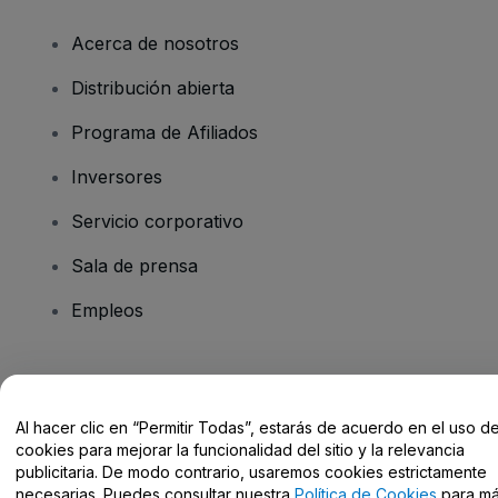
Acerca de nosotros
Distribución abierta
Programa de Afiliados
Inversores
Servicio corporativo
Sala de prensa
Empleos
¿Tienes alguna pregunta?
Al hacer clic en “Permitir Todas”, estarás de acuerdo en el uso d
Centro de Ayuda / Contacto
cookies para mejorar la funcionalidad del sitio y la relevancia
publicitaria. De modo contrario, usaremos cookies estrictamente
necesarias. Puedes consultar nuestra
Política de Cookies
para m