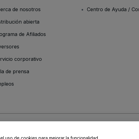
erca de nosotros
Centro de Ayuda / Co
stribución abierta
ograma de Afiliados
versores
rvicio corporativo
la de prensa
pleos
resa
os y Condiciones
, de la
Política de Privacidad
, de la
Política de Cookies
y de
 el uso de cookies para mejorar la funcionalidad