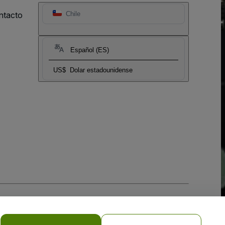
ntacto
Chile
Español (ES)
US$
Dolar estadounidense
 la
Política de Privacidad para Móviles