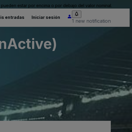
pueden estar por encima o por debajo del valor nominal.
is entradas
Iniciar sesión
1 new notification
InActive)