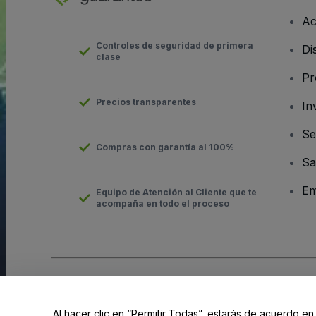
Ac
Controles de seguridad de primera
Di
clase
Pr
Precios transparentes
In
Se
Compras con garantía al 100%
Sa
Em
Equipo de Atención al Cliente que te
acompaña en todo el proceso
Derechos reservados © viagogo GmbH 2026
Datos de la Emp
El uso de este sitio web constituye la aceptación de los
Términ
Al hacer clic en “Permitir Todas”, estarás de acuerdo en