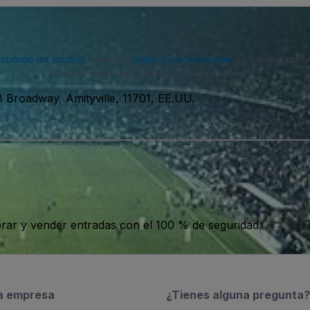
acuerdo de usuario
y nuestra
política de privacidad
. Es posible que
puedes darte de baja en cualquier momento.
8 Broadway, Amityville, 11701, EE.UU.
ar y vender entradas con el 100 % de seguridad.
a empresa
¿Tienes alguna pregunta?