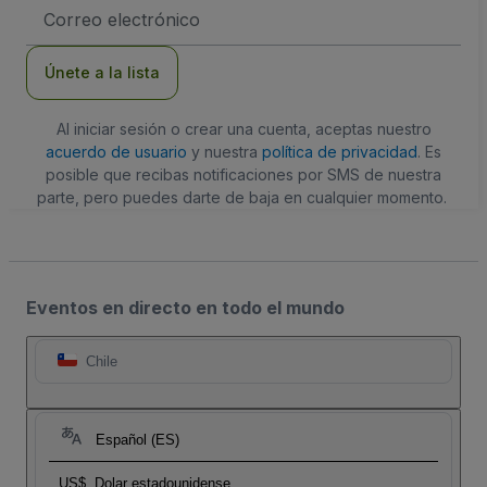
Dirección
de
correo
electrónico
Únete a la lista
Al iniciar sesión o crear una cuenta, aceptas nuestro
acuerdo de usuario
y nuestra
política de privacidad
. Es
posible que recibas notificaciones por SMS de nuestra
parte, pero puedes darte de baja en cualquier momento.
Eventos en directo en todo el mundo
Chile
Español (ES)
US$
Dolar estadounidense