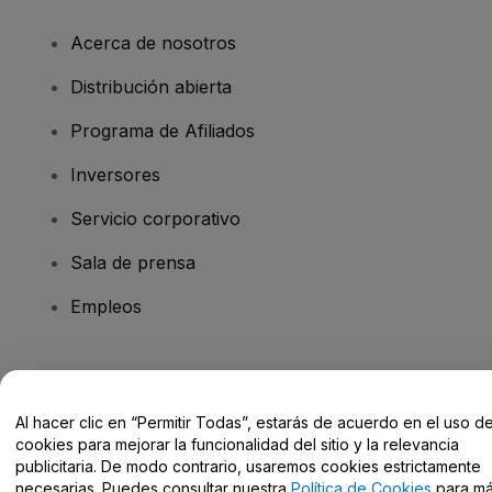
Acerca de nosotros
Distribución abierta
Programa de Afiliados
Inversores
Servicio corporativo
Sala de prensa
Empleos
¿Tienes alguna pregunta?
Al hacer clic en “Permitir Todas”, estarás de acuerdo en el uso d
Centro de Ayuda / Contacto
cookies para mejorar la funcionalidad del sitio y la relevancia
publicitaria. De modo contrario, usaremos cookies estrictamente
necesarias. Puedes consultar nuestra
Política de Cookies
para m