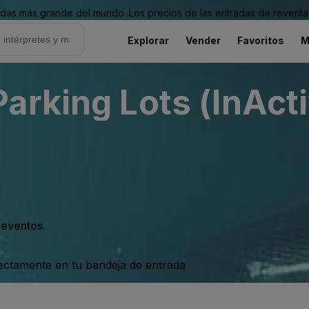
as más grande del mundo. Los precios de las entradas de reventa 
Explorar
Vender
Favoritos
M
arking Lots (InActi
s eventos.
rectamente en tu bandeja de entrada