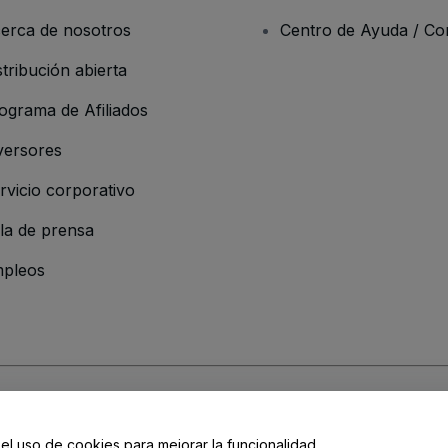
erca de nosotros
Centro de Ayuda / Co
stribución abierta
ograma de Afiliados
versores
rvicio corporativo
la de prensa
pleos
resa
os y Condiciones
, de la
Política de Privacidad
, de la
Política de Cookies
y de
 el uso de cookies para mejorar la funcionalidad