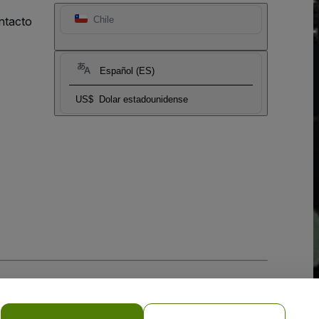
ntacto
Chile
Español (ES)
US$
Dolar estadounidense
 la
Política de Privacidad para Móviles