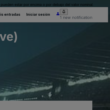
pueden estar por encima o por debajo del valor nominal.
is entradas
Iniciar sesión
1 new notification
ve)