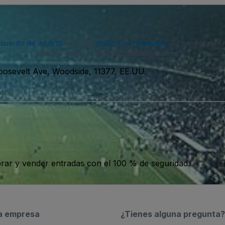
acuerdo de usuario
y nuestra
política de privacidad
. Es posible que
puedes darte de baja en cualquier momento.
osevelt Ave, Woodside, 11377, EE.UU.
ar y vender entradas con el 100 % de seguridad.
a empresa
¿Tienes alguna pregunta?