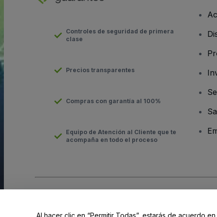
Ac
Controles de seguridad de primera
Di
clase
Pr
Precios transparentes
In
Se
Compras con garantía al 100%
Sa
Em
Equipo de Atención al Cliente que te
acompaña en todo el proceso
Derechos reservados © viagogo GmbH 2026
Datos de la Emp
El uso de este sitio web constituye la aceptación de los
Términ
Al hacer clic en “Permitir Todas”, estarás de acuerdo en