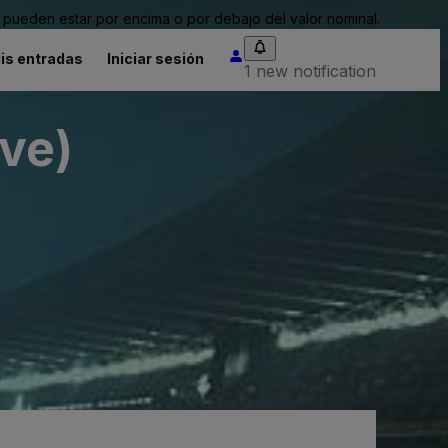
pueden estar por encima o por debajo del valor nominal.
is entradas
Iniciar sesión
1 new notification
ve)