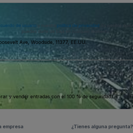
acuerdo de usuario
y nuestra
política de privacidad
. Es posible que
puedes darte de baja en cualquier momento.
osevelt Ave, Woodside, 11377, EE.UU.
ar y vender entradas con el 100 % de seguridad.
a empresa
¿Tienes alguna pregunta?