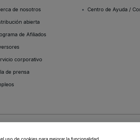
erca de nosotros
Centro de Ayuda / Co
stribución abierta
ograma de Afiliados
versores
rvicio corporativo
la de prensa
pleos
resa
os y Condiciones
, de la
Política de Privacidad
, de la
Política de Cookies
y de
 el uso de cookies para mejorar la funcionalidad