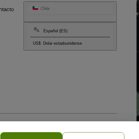
ntacto
Chile
Español (ES)
US$
Dolar estadounidense
 la
Política de Privacidad para Móviles