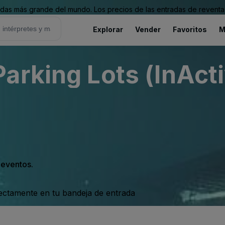
as más grande del mundo. Los precios de las entradas de reventa 
Explorar
Vender
Favoritos
M
arking Lots (InActi
s eventos.
rectamente en tu bandeja de entrada