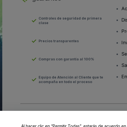
Ac
Controles de seguridad de primera
Di
clase
Pr
Precios transparentes
In
Se
Compras con garantía al 100%
Sa
Em
Equipo de Atención al Cliente que te
acompaña en todo el proceso
Derechos reservados © viagogo GmbH 2026
Datos de la Emp
El uso de este sitio web constituye la aceptación de los
Términ
Al hacer clic en “Permitir Todas”, estarás de acuerdo en