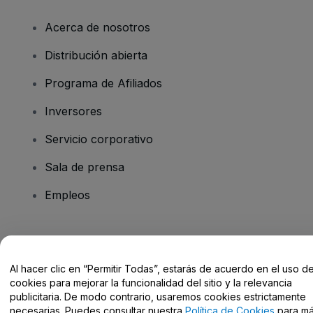
Acerca de nosotros
Distribución abierta
Programa de Afiliados
Inversores
Servicio corporativo
Sala de prensa
Empleos
¿Tienes alguna pregunta?
Al hacer clic en “Permitir Todas”, estarás de acuerdo en el uso d
Centro de Ayuda / Contacto
cookies para mejorar la funcionalidad del sitio y la relevancia
publicitaria. De modo contrario, usaremos cookies estrictamente
necesarias. Puedes consultar nuestra
Política de Cookies
para m