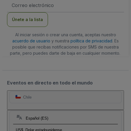
Dirección
de
correo
electrónico
Únete a la lista
Al iniciar sesión o crear una cuenta, aceptas nuestro
acuerdo de usuario
y nuestra
política de privacidad
. Es
posible que recibas notificaciones por SMS de nuestra
parte, pero puedes darte de baja en cualquier momento.
Eventos en directo en todo el mundo
Chile
Español (ES)
US$
Dolar estadounidense