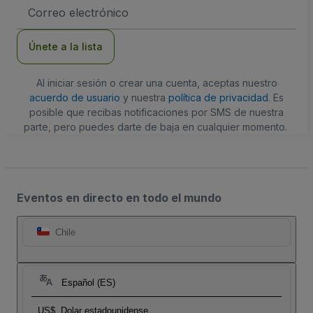
Dirección
de
correo
electrónico
Únete a la lista
Al iniciar sesión o crear una cuenta, aceptas nuestro
acuerdo de usuario
y nuestra
política de privacidad
. Es
posible que recibas notificaciones por SMS de nuestra
parte, pero puedes darte de baja en cualquier momento.
Eventos en directo en todo el mundo
Chile
Español (ES)
US$
Dolar estadounidense