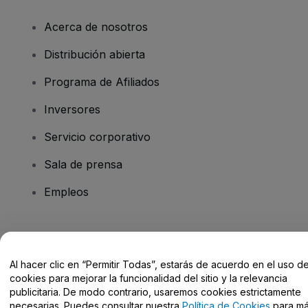
Acerca de nosotros
Distribución abierta
Programa de Afiliados
Inversores
Servicio corporativo
Sala de prensa
Empleos
¿Tienes alguna pregunta?
Al hacer clic en “Permitir Todas”, estarás de acuerdo en el uso d
Centro de Ayuda / Contacto
cookies para mejorar la funcionalidad del sitio y la relevancia
publicitaria. De modo contrario, usaremos cookies estrictamente
necesarias. Puedes consultar nuestra
Política de Cookies
para m