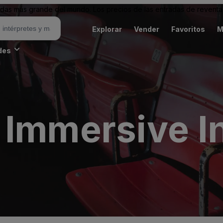
as más grande del mundo. Los precios de las entradas de reventa 
Explorar
Vender
Favoritos
M
des
 Immersive I