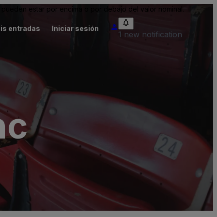
pueden estar por encima o por debajo del valor nominal.
is entradas
Iniciar sesión
1 new notification
nc