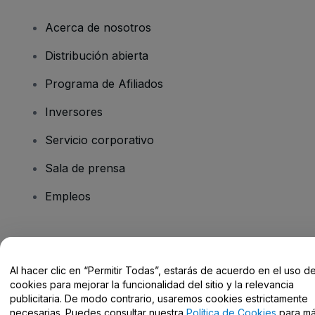
Acerca de nosotros
Distribución abierta
Programa de Afiliados
Inversores
Servicio corporativo
Sala de prensa
Empleos
¿Tienes alguna pregunta?
Al hacer clic en “Permitir Todas”, estarás de acuerdo en el uso d
Centro de Ayuda / Contacto
cookies para mejorar la funcionalidad del sitio y la relevancia
publicitaria. De modo contrario, usaremos cookies estrictamente
necesarias. Puedes consultar nuestra
Política de Cookies
para m