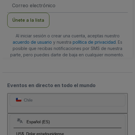
Dirección
de
correo
electrónico
Únete a la lista
Al iniciar sesión o crear una cuenta, aceptas nuestro
acuerdo de usuario
y nuestra
política de privacidad
. Es
posible que recibas notificaciones por SMS de nuestra
parte, pero puedes darte de baja en cualquier momento.
Eventos en directo en todo el mundo
Chile
Español (ES)
US$
Dolar estadounidense