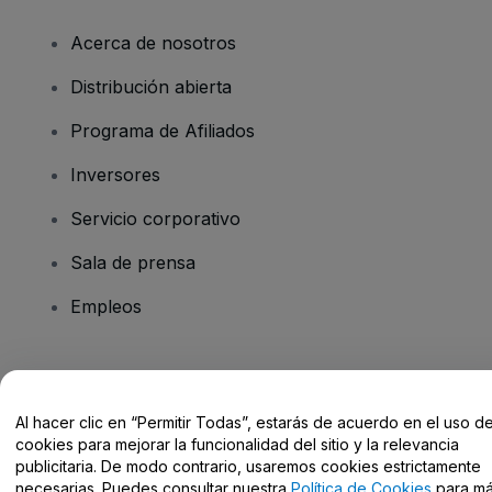
Acerca de nosotros
Distribución abierta
Programa de Afiliados
Inversores
Servicio corporativo
Sala de prensa
Empleos
¿Tienes alguna pregunta?
Al hacer clic en “Permitir Todas”, estarás de acuerdo en el uso d
Centro de Ayuda / Contacto
cookies para mejorar la funcionalidad del sitio y la relevancia
publicitaria. De modo contrario, usaremos cookies estrictamente
necesarias. Puedes consultar nuestra
Política de Cookies
para m