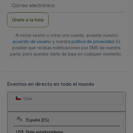
Dirección
de
correo
electrónico
Únete a la lista
Al iniciar sesión o crear una cuenta, aceptas nuestro
acuerdo de usuario
y nuestra
política de privacidad
. Es
posible que recibas notificaciones por SMS de nuestra
parte, pero puedes darte de baja en cualquier momento.
Eventos en directo en todo el mundo
Chile
Español (ES)
US$
Dolar estadounidense