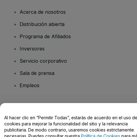
Acerca de nosotros
Distribución abierta
Programa de Afiliados
Inversores
Servicio corporativo
Sala de prensa
Empleos
¿Tienes alguna pregunta?
Al hacer clic en “Permitir Todas”, estarás de acuerdo en el uso d
Centro de Ayuda / Contacto
cookies para mejorar la funcionalidad del sitio y la relevancia
publicitaria. De modo contrario, usaremos cookies estrictamente
necesarias. Puedes consultar nuestra
Política de Cookies
para m