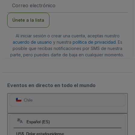
Dirección
de
correo
electrónico
Únete a la lista
Al iniciar sesión o crear una cuenta, aceptas nuestro
acuerdo de usuario
y nuestra
política de privacidad
. Es
posible que recibas notificaciones por SMS de nuestra
parte, pero puedes darte de baja en cualquier momento.
Eventos en directo en todo el mundo
Chile
Español (ES)
US$
Dolar estadounidense