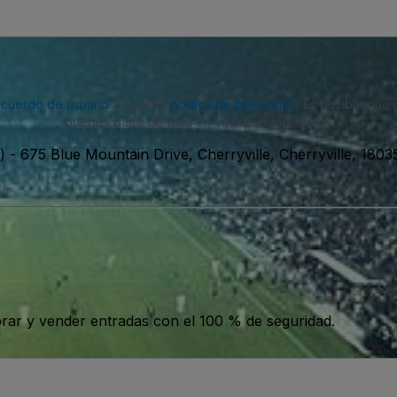
acuerdo de usuario
y nuestra
política de privacidad
. Es posible que
puedes darte de baja en cualquier momento.
)
-
675 Blue Mountain Drive, Cherryville, Cherryville, 1803
ar y vender entradas con el 100 % de seguridad.