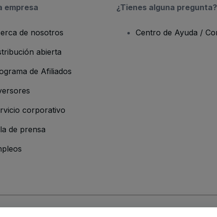
a empresa
¿Tienes alguna pregunta?
erca de nosotros
Centro de Ayuda / Co
stribución abierta
ograma de Afiliados
versores
rvicio corporativo
la de prensa
pleos