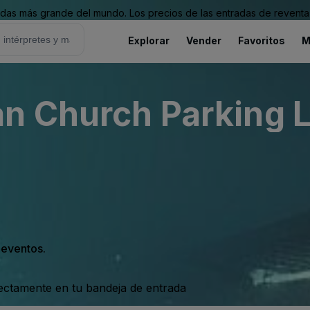
as más grande del mundo. Los precios de las entradas de reventa 
Explorar
Vender
Favoritos
M
 Church Parking Lo
s eventos.
rectamente en tu bandeja de entrada