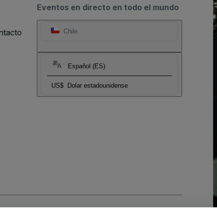
Eventos en directo en todo el mundo
ntacto
Chile
Español (ES)
US$
Dolar estadounidense