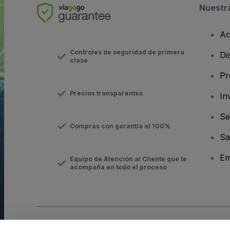
Nuestr
Ac
Controles de seguridad de primera
Di
clase
Pr
Precios transparentes
In
Se
Compras con garantía al 100%
Sa
Em
Equipo de Atención al Cliente que te
acompaña en todo el proceso