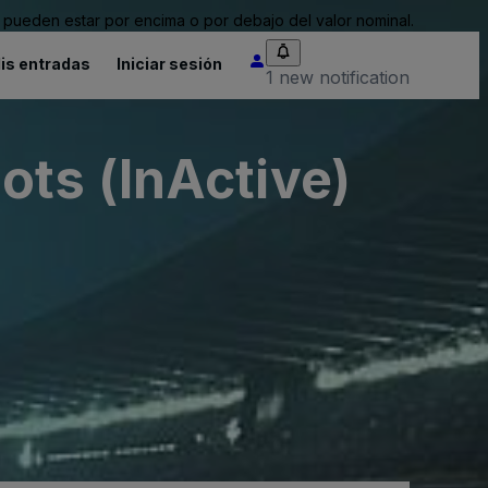
pueden estar por encima o por debajo del valor nominal.
is entradas
Iniciar sesión
1 new notification
ts (InActive)