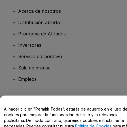
Acerca de nosotros
Distribución abierta
Programa de Afiliados
Inversores
Servicio corporativo
Sala de prensa
Empleos
¿Tienes alguna pregunta?
Al hacer clic en “Permitir Todas”, estarás de acuerdo en el uso d
Centro de Ayuda / Contacto
cookies para mejorar la funcionalidad del sitio y la relevancia
publicitaria. De modo contrario, usaremos cookies estrictamente
necesarias. Puedes consultar nuestra
Política de Cookies
para m