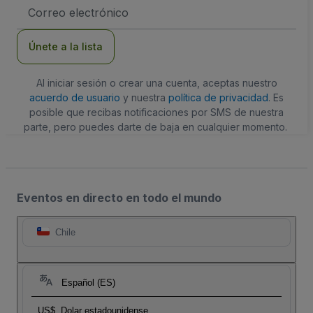
Dirección
de
correo
electrónico
Únete a la lista
Al iniciar sesión o crear una cuenta, aceptas nuestro
acuerdo de usuario
y nuestra
política de privacidad
. Es
posible que recibas notificaciones por SMS de nuestra
parte, pero puedes darte de baja en cualquier momento.
Eventos en directo en todo el mundo
Chile
Español (ES)
US$
Dolar estadounidense