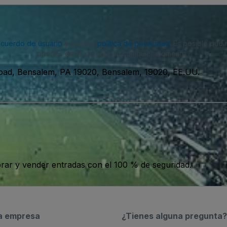
acuerdo de usuario
y nuestra
política de privacidad
. Es posible que
puedes darte de baja en cualquier momento.
oad, Bensalem, PA 19020, Bensalem, 19020, EE.UU.
ar y vender entradas con el 100 % de seguridad.
a empresa
¿Tienes alguna pregunta?