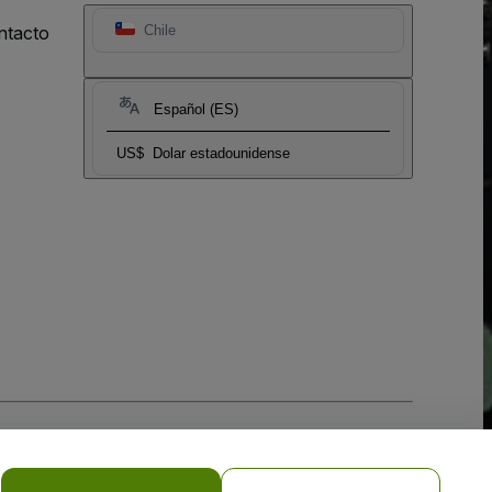
ntacto
Chile
Español (ES)
US$
Dolar estadounidense
 la
Política de Privacidad para Móviles