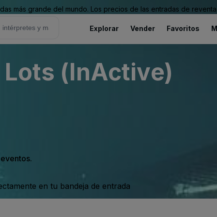
as más grande del mundo. Los precios de las entradas de reventa 
Explorar
Vender
Favoritos
M
 Lots (InActive)
s eventos.
rectamente en tu bandeja de entrada