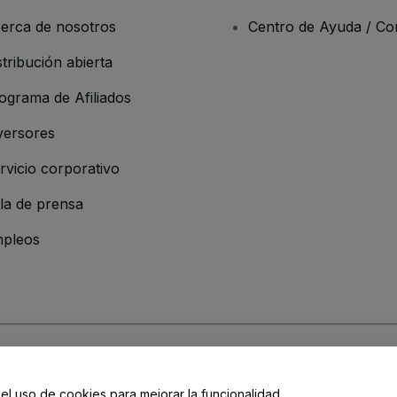
erca de nosotros
Centro de Ayuda / Co
stribución abierta
ograma de Afiliados
versores
rvicio corporativo
la de prensa
pleos
resa
os y Condiciones
, de la
Política de Privacidad
, de la
Política de Cookies
y de
 el uso de cookies para mejorar la funcionalidad