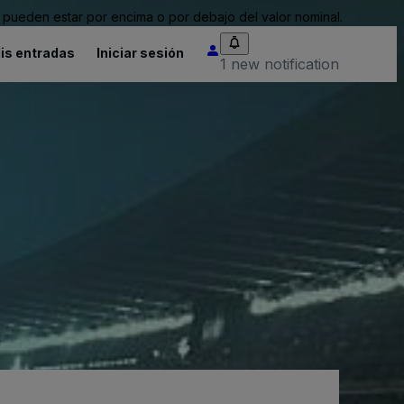
pueden estar por encima o por debajo del valor nominal.
is entradas
Iniciar sesión
1 new notification