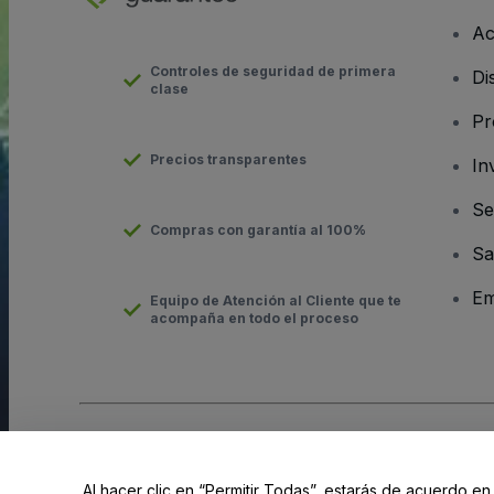
Ac
Controles de seguridad de primera
Di
clase
Pr
Precios transparentes
In
Se
Compras con garantía al 100%
Sa
Em
Equipo de Atención al Cliente que te
acompaña en todo el proceso
Derechos reservados © viagogo GmbH 2026
Datos de la Emp
El uso de este sitio web constituye la aceptación de los
Términ
Al hacer clic en “Permitir Todas”, estarás de acuerdo en