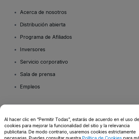
Acerca de nosotros
Distribución abierta
Programa de Afiliados
Inversores
Servicio corporativo
Sala de prensa
Empleos
¿Tienes alguna pregunta?
Al hacer clic en “Permitir Todas”, estarás de acuerdo en el uso d
Centro de Ayuda / Contacto
cookies para mejorar la funcionalidad del sitio y la relevancia
publicitaria. De modo contrario, usaremos cookies estrictamente
necesarias. Puedes consultar nuestra
Política de Cookies
para m