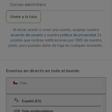
Dirección
de
correo
electrónico
Únete a la lista
Al iniciar sesión o crear una cuenta, aceptas nuestro
acuerdo de usuario
y nuestra
política de privacidad
. Es
posible que recibas notificaciones por SMS de nuestra
parte, pero puedes darte de baja en cualquier momento.
Eventos en directo en todo el mundo
Chile
Español (ES)
US$
Dolar estadounidense