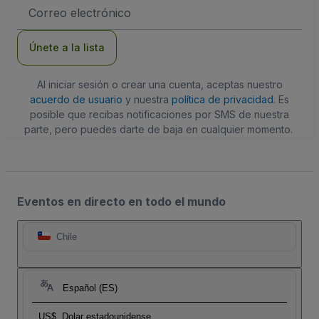
Dirección
de
correo
electrónico
Únete a la lista
Al iniciar sesión o crear una cuenta, aceptas nuestro
acuerdo de usuario
y nuestra
política de privacidad
. Es
posible que recibas notificaciones por SMS de nuestra
parte, pero puedes darte de baja en cualquier momento.
Eventos en directo en todo el mundo
Chile
Español (ES)
US$
Dolar estadounidense