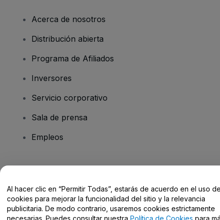
Acerca de nosotros
Distribución abierta
Programa de Afiliados
Inversores
Servicio corporativo
Sala de prensa
Empleos
¿Tienes alguna pregunta?
Al hacer clic en “Permitir Todas”, estarás de acuerdo en el uso d
Centro de Ayuda / Contacto
cookies para mejorar la funcionalidad del sitio y la relevancia
publicitaria. De modo contrario, usaremos cookies estrictamente
necesarias. Puedes consultar nuestra
Política de Cookies
para m