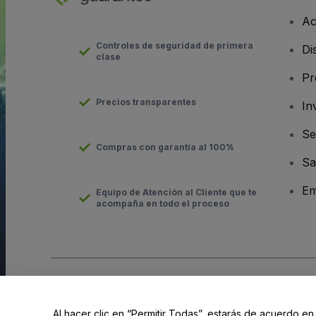
Ac
Controles de seguridad de primera
Di
clase
Pr
Precios transparentes
In
Se
Compras con garantía al 100%
Sa
Em
Equipo de Atención al Cliente que te
acompaña en todo el proceso
Derechos reservados © viagogo GmbH 2026
Datos de la Emp
El uso de este sitio web constituye la aceptación de los
Términ
Al hacer clic en “Permitir Todas”, estarás de acuerdo en