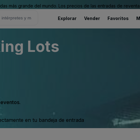
as más grande del mundo. Los precios de las entradas de reventa 
Explorar
Vender
Favoritos
M
ing Lots
s eventos.
rectamente en tu bandeja de entrada