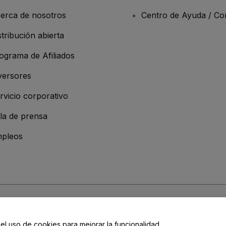
erca de nosotros
Centro de Ayuda / Co
stribución abierta
ograma de Afiliados
versores
rvicio corporativo
la de prensa
pleos
resa
os y Condiciones
, de la
Política de Privacidad
, de la
Política de Cookies
y de
 el uso de cookies para mejorar la funcionalidad