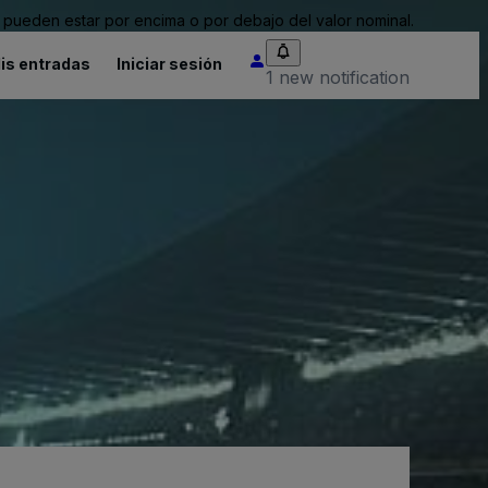
pueden estar por encima o por debajo del valor nominal.
is entradas
Iniciar sesión
1 new notification