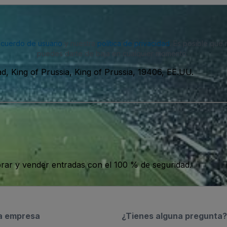
acuerdo de usuario
y nuestra
política de privacidad
. Es posible que
puedes darte de baja en cualquier momento.
d, King of Prussia, King of Prussia, 19406, EE.UU.
ar y vender entradas con el 100 % de seguridad.
a empresa
¿Tienes alguna pregunta?