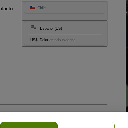
ntacto
Chile
Español (ES)
US$
Dolar estadounidense
 la
Política de Privacidad para Móviles