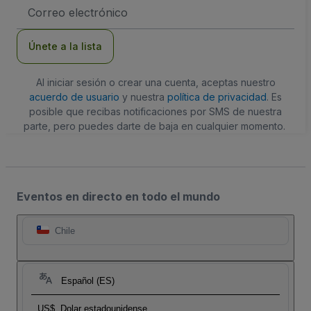
Dirección
de
correo
electrónico
Únete a la lista
Al iniciar sesión o crear una cuenta, aceptas nuestro
acuerdo de usuario
y nuestra
política de privacidad
. Es
posible que recibas notificaciones por SMS de nuestra
parte, pero puedes darte de baja en cualquier momento.
Eventos en directo en todo el mundo
Chile
Español (ES)
US$
Dolar estadounidense