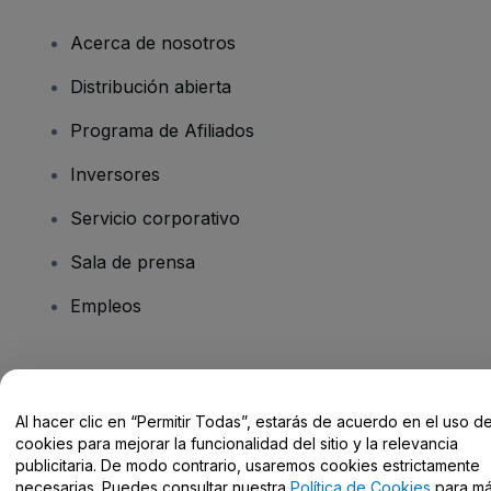
Acerca de nosotros
Distribución abierta
Programa de Afiliados
Inversores
Servicio corporativo
Sala de prensa
Empleos
¿Tienes alguna pregunta?
Al hacer clic en “Permitir Todas”, estarás de acuerdo en el uso d
Centro de Ayuda / Contacto
cookies para mejorar la funcionalidad del sitio y la relevancia
publicitaria. De modo contrario, usaremos cookies estrictamente
necesarias. Puedes consultar nuestra
Política de Cookies
para m