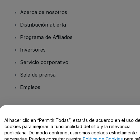
Acerca de nosotros
Distribución abierta
Programa de Afiliados
Inversores
Servicio corporativo
Sala de prensa
Empleos
¿Tienes alguna pregunta?
Al hacer clic en “Permitir Todas”, estarás de acuerdo en el uso d
Centro de Ayuda / Contacto
cookies para mejorar la funcionalidad del sitio y la relevancia
publicitaria. De modo contrario, usaremos cookies estrictamente
necesarias. Puedes consultar nuestra
Política de Cookies
para m