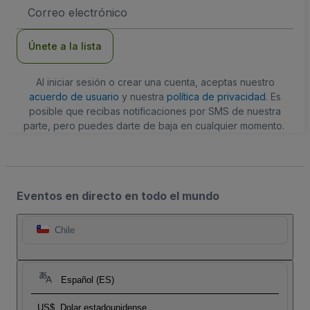
Dirección
de
correo
electrónico
Únete a la lista
Al iniciar sesión o crear una cuenta, aceptas nuestro
acuerdo de usuario
y nuestra
política de privacidad
. Es
posible que recibas notificaciones por SMS de nuestra
parte, pero puedes darte de baja en cualquier momento.
Eventos en directo en todo el mundo
Chile
Español (ES)
US$
Dolar estadounidense