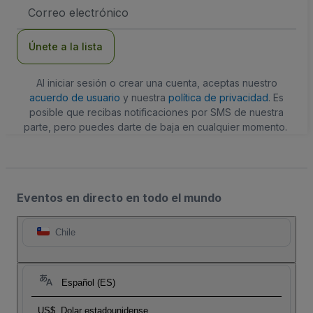
Dirección
de
correo
electrónico
Únete a la lista
Al iniciar sesión o crear una cuenta, aceptas nuestro
acuerdo de usuario
y nuestra
política de privacidad
. Es
posible que recibas notificaciones por SMS de nuestra
parte, pero puedes darte de baja en cualquier momento.
Eventos en directo en todo el mundo
Chile
Español (ES)
US$
Dolar estadounidense