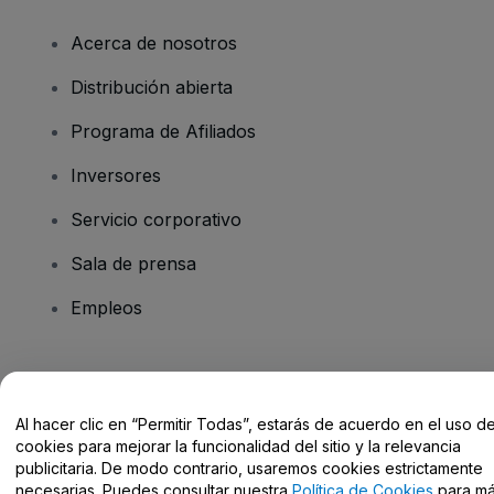
Acerca de nosotros
Distribución abierta
Programa de Afiliados
Inversores
Servicio corporativo
Sala de prensa
Empleos
¿Tienes alguna pregunta?
Al hacer clic en “Permitir Todas”, estarás de acuerdo en el uso d
Centro de Ayuda / Contacto
cookies para mejorar la funcionalidad del sitio y la relevancia
publicitaria. De modo contrario, usaremos cookies estrictamente
necesarias. Puedes consultar nuestra
Política de Cookies
para m