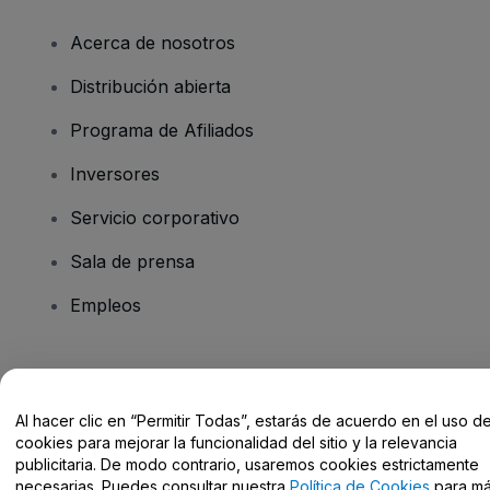
Acerca de nosotros
Distribución abierta
Programa de Afiliados
Inversores
Servicio corporativo
Sala de prensa
Empleos
¿Tienes alguna pregunta?
Al hacer clic en “Permitir Todas”, estarás de acuerdo en el uso d
Centro de Ayuda / Contacto
cookies para mejorar la funcionalidad del sitio y la relevancia
publicitaria. De modo contrario, usaremos cookies estrictamente
necesarias. Puedes consultar nuestra
Política de Cookies
para m