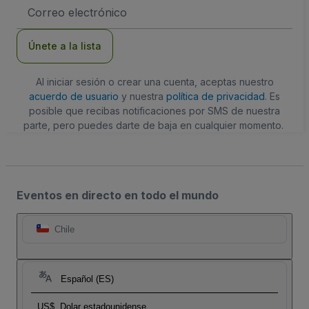
Dirección
de
correo
electrónico
Únete a la lista
Al iniciar sesión o crear una cuenta, aceptas nuestro
acuerdo de usuario
y nuestra
política de privacidad
. Es
posible que recibas notificaciones por SMS de nuestra
parte, pero puedes darte de baja en cualquier momento.
Eventos en directo en todo el mundo
Chile
Español (ES)
US$
Dolar estadounidense