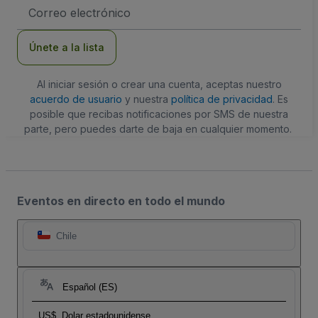
Dirección
de
correo
electrónico
Únete a la lista
Al iniciar sesión o crear una cuenta, aceptas nuestro
acuerdo de usuario
y nuestra
política de privacidad
. Es
posible que recibas notificaciones por SMS de nuestra
parte, pero puedes darte de baja en cualquier momento.
Eventos en directo en todo el mundo
Chile
Español (ES)
US$
Dolar estadounidense