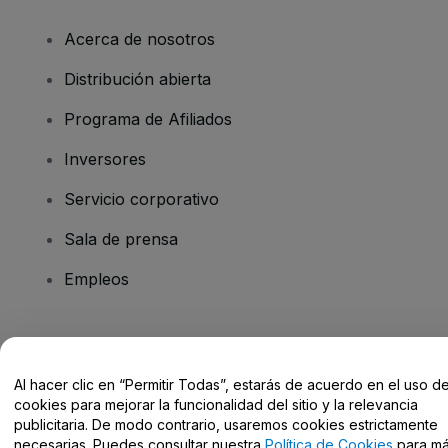
Acerca de nosotros
Distribución abierta
Programa de Afiliados
Inversores
Servicio corporativo
Sala de prensa
Empleos
¿Tienes alguna pregunta?
Al hacer clic en “Permitir Todas”, estarás de acuerdo en el uso d
Centro de Ayuda / Contacto
cookies para mejorar la funcionalidad del sitio y la relevancia
publicitaria. De modo contrario, usaremos cookies estrictamente
necesarias. Puedes consultar nuestra
Política de Cookies
para m