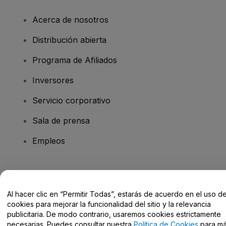
Acerca de nosotros
Distribución abierta
Programa de Afiliados
Inversores
Servicio corporativo
Sala de prensa
Empleos
¿Tienes alguna pregunta?
Al hacer clic en “Permitir Todas”, estarás de acuerdo en el uso d
Centro de Ayuda / Contacto
cookies para mejorar la funcionalidad del sitio y la relevancia
publicitaria. De modo contrario, usaremos cookies estrictamente
necesarias. Puedes consultar nuestra
Política de Cookies
para m