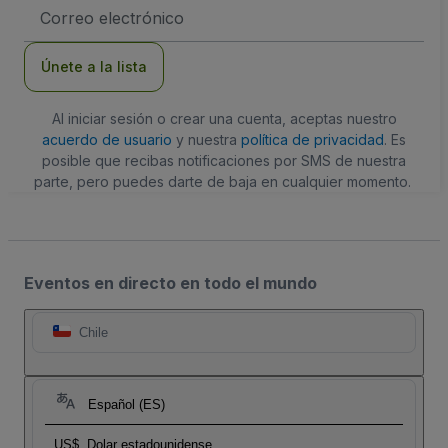
Dirección
de
correo
electrónico
Únete a la lista
Al iniciar sesión o crear una cuenta, aceptas nuestro
acuerdo de usuario
y nuestra
política de privacidad
. Es
posible que recibas notificaciones por SMS de nuestra
parte, pero puedes darte de baja en cualquier momento.
Eventos en directo en todo el mundo
Chile
Español (ES)
US$
Dolar estadounidense